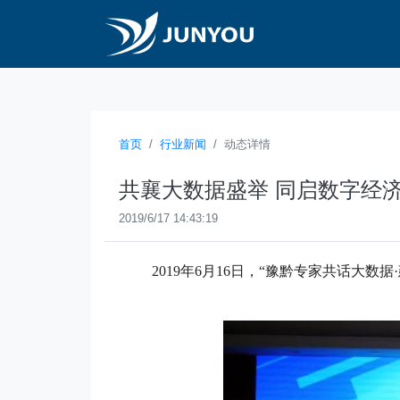
首页
行业新闻
动态详情
共襄大数据盛举 同启数字经
2019/6/17 14:43:19
2
0
1
9
年
6
月
1
6
日
，
“
豫
黔
专
家
共
话
大
数
据
·