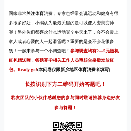
国家非常关注体育消费，专家也经常会说运动和健身有很
多很多好处，小编认为最最关键的是可以使人变美变帅
喔！另外你们都喜欢什么运动呢？冬天来了，会不会带上
家人或者心爱的人一起滑雪呢？重要的是会不会花很多
钱！一起来参与一个小调查吧！
参与调查均有2—5元随机
红包赠送喔，答题完毕相关工作人员审核合格后发放红
包。
Ready go!
(本问卷仅限新乡地区体育消费者填写)
长按识别下方二维码开始答题吧！
君友团队的小伙伴感谢您的参与同时敬请推荐身边好友
参与答题！