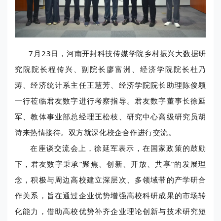
7月23日，河南开封科技传媒学院乡村振兴大数据研
究院院长程传兴、副院长廖富洲、经济学院院长杜乃
涛、经济统计系主任王慧芳、经济学院院长助理陈俊颖
一行莅临君友数字进行考察指导。君友数字董事长徐延
军、教体事业部总经理王松枝、研究中心高级研究员胡
诗来热情接待。双方就深化校企合作进行交流。
在座谈交流会上，徐延军表示，在国家政策的鼓励
下，君友数字秉承“聚焦、创新、开放、共享”的发展理
念，积极与周边高校建立深层次、多领域带的产学研合
作关系，旨在通过企业优势增强高校科研成果的市场转
化能力，借助高校优势补齐企业理论创新与技术研究短