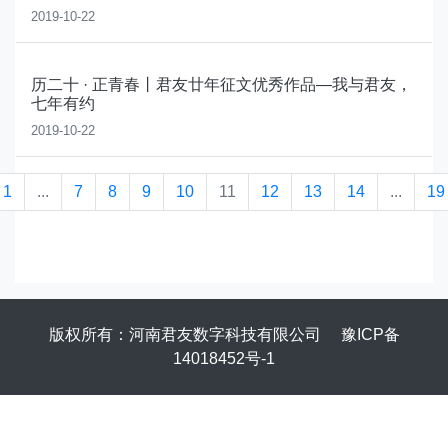
2019-10-22
历二十 · 正青春丨君友廿年征文优秀作品—我与君友，
七年有约
2019-10-22
1
...
7
8
9
10
11
12
13
14
...
19
版权所有：河南君友数字科技有限公司
豫ICP备
14018452号-1